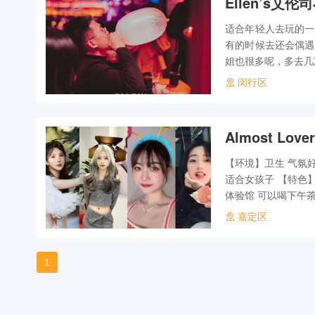
Ellen’s艾
适合年轻人去玩的一
有的时候去还会偶遇
姐也很多呢，多去几
闵行区
Almost Lo
【环境】卫生 气氛
适合女孩子 【特色
体验馆 可以喝下午茶
嘉定区
1