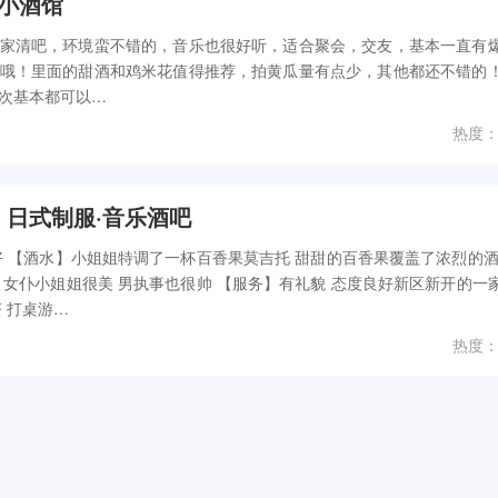
伦司小酒馆
家清吧，环境蛮不错的，音乐也很好听，适合聚会，交友，基本一直有
哦！里面的甜酒和鸡米花值得推荐，拍黄瓜量有点少，其他都还不错的
次基本都可以…
热度：
ver 日式制服·音乐酒吧
好 【酒水】小姐姐特调了一杯百香果莫吉托 甜甜的百香果覆盖了浓烈的酒
】女仆小姐姐很美 男执事也很帅 【服务】有礼貌 态度良好新区新开的一
 打桌游…
热度：