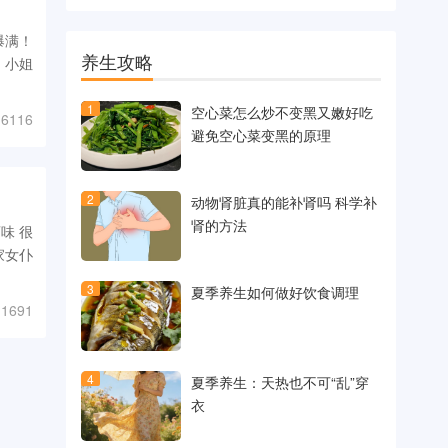
爆满！
养生攻略
！小姐
1
空心菜怎么炒不变黑又嫩好吃
6116
避免空心菜变黑的原理
2
动物肾脏真的能补肾吗 科学补
肾的方法
味 很
家女仆
3
夏季养生如何做好饮食调理
1691
4
夏季养生：天热也不可“乱”穿
衣