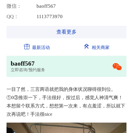
微信：
b
a
o
f
f
5
6
7
QQ：
1
1
1
3
7
7
3
9
7
0
查看更多
最新活动
相关商家
b
a
o
f
f
5
6
7
立即咨询/预约服务
一目了然，三言两语就把我的身体状况聊得很到位。
①0③推崇一下，手法很好，按过后，感觉人神清气爽！
本想留个联系方式，想想第一次来，有点羞涩，所以就下
次再说吧！手法很nice