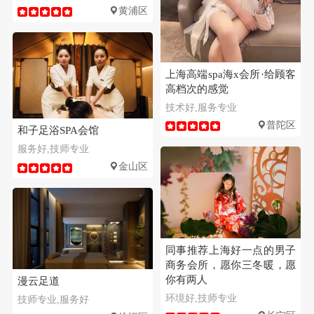
黄浦区
上海高端spa海x会所·给顾客
高档次的感觉
技术好,服务专业
普陀区
和子足浴SPA会馆
服务好,技师专业
金山区
同事推荐上海好一点的男子
商务会所，愿你三冬暖，愿
你有两人
漫云足道
环境好,技师专业
技师专业,服务好