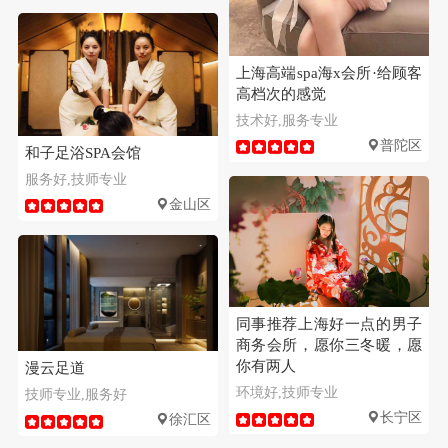
上海高端spa海x会所·给顾客
高档次的感觉
技术好,服务专业
普陀区
和子足浴SPA会馆
服务好,技师专业
金山区
同事推荐上海好一点的男子
商务会所，愿你三冬暖，愿
你有两人
漫云足道
环境好,技师专业
技师专业,服务好
长宁区
徐汇区