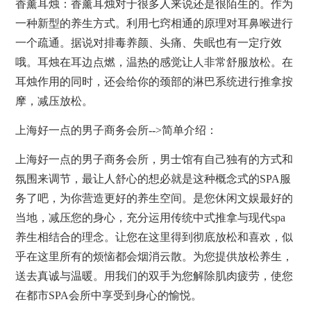
香薰耳烛：香薰耳烛对于很多人来说还是很陌生的。作为
一种新型的养生方式。利用七窍相通的原理对耳鼻喉进行
一个疏通。据说对排毒养颜、头痛、失眠也有一定疗效
哦。耳烛在耳边点燃，温热的感觉让人非常舒服放松。在
耳烛作用的同时，还会给你的颈部的淋巴系统进行推拿按
摩，减压放松。
上海好一点的男子商务会所-->简单介绍：
上海好一点的男子商务会所，男士馆有自己独有的方式和
氛围来调节，最让人舒心的想必就是这种概念式的
SPA
服
务了吧，为你营造更好的养生空间。是您休闲文娱最好的
当地，减压您的身心，充分运用传统中式推拿与现代spa
养生相结合的理念。让您在这里得到彻底放松和喜欢，似
乎在这里所有的烦恼都会烟消云散。为您提供放松养生，
送去真诚与温暖。用我们的双手为您解除肌肉疲劳，使您
在都市
SPA
会所中享受到身心的愉悦。