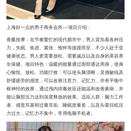
上海好一点的男子商务会所-->项目介绍：
香薰
按摩
：在节奏繁忙的现代都市中，男人背负着各种压
力，失眠、焦虑、紧张、憔悴等接踵而至，不少人处于亚
健康状态。男人更需要放松、需要减压以及自身的美容
养
生
保健。项目特色：温暖的能量通过面部通达周身，使身
心愉悦、放松。功能疗效：可以使头脑清晰，灵感敏锐及
舒缓疲劳的感觉，可以改善注意力、记忆力，并有平衡中
枢神经的效果，通过颅内排毒效应还能温和改善鼻病，并
能让脑部压力达到深度释放的效果。适应人群：脑力工作
者、感觉耳塞和过量耳垢、睡眠质量差，以及头晕目眩压
力过大，记忆力不集中，常用电脑手机者。